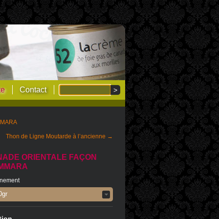
te
Contact
MMARA
Thon de Ligne Moutarde à l’ancienne →
NADE ORIENTALE FAÇON
MMARA
nnement
0gr
tion