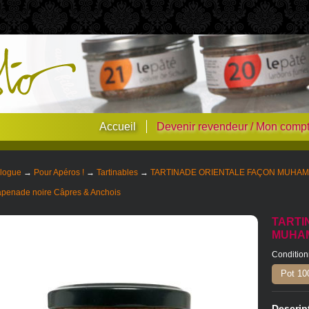
Accueil
Devenir revendeur / Mon comp
logue
→
Pour Apéros !
→
Tartinables
→
TARTINADE ORIENTALE FAÇON MUHA
penade noire Câpres & Anchois
TARTI
MUHA
Conditio
Pot 10
Descrip