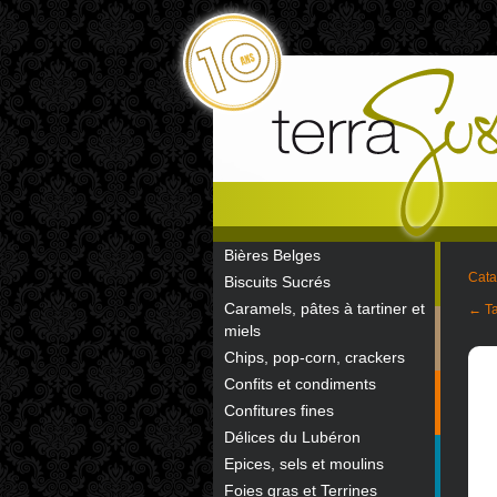
Bières Belges
Cata
Biscuits Sucrés
Caramels, pâtes à tartiner et
← Ta
miels
Chips, pop-corn, crackers
Confits et condiments
Confitures fines
Délices du Lubéron
Epices, sels et moulins
Foies gras et Terrines