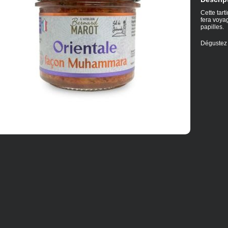
Cette tar
fera voya
papilles.
Dégustez 