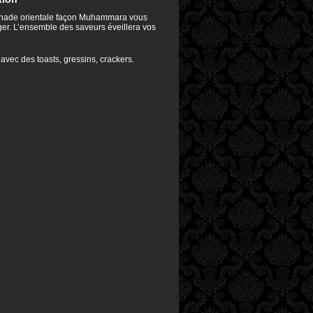
tinade orientale façon Muhammara vous
ger. L’ensemble des saveurs éveillera vos
avec des toasts, gressins, crackers.