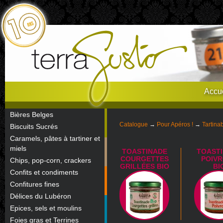
Accue
Bières Belges
Catalogue
→
Pour Apéros !
→
Tartina
Biscuits Sucrés
Caramels, pâtes à tartiner et
miels
TOASTINADE
TOAST
COURGETTES
POIV
Chips, pop-corn, crackers
GRILLÉES BIO
BI
Confits et condiments
Confitures fines
Délices du Lubéron
Epices, sels et moulins
Foies gras et Terrines