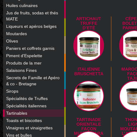
Huiles culinaires
Jus de fruits, sodas et thés
ARTICHAUT
CÈPE
MATE
TRUFFE
BOLET
Liqueurs et apéros belges
D’ETÉ
PARM
Moutardes
Olives
Paniers et coffrets garnis
Piment d'Espelette
Produits de la mer
ITALIENNE
MAROC
Salaisons Fines
BRUSCHETTA
FAÇ
Secrets de Famille et Apéro
TAJ
& co - Bretagne
Sirops
Spécialités de Truffes
Spécialités italiennes
Tartinables
TARTINADE
THON
Toasts et biscottes
ORIENTALE
LIG
Vinaigres et vinaigrettes
FAÇON
MOUTA
MUHAMMARA
L’ANC
Vins et bulles