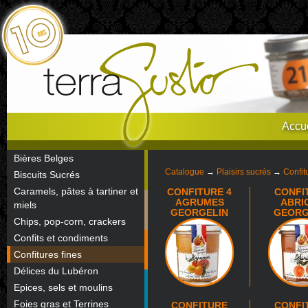
Accue
Bières Belges
Catalogue
→
Plaisirs sucrés
→
Confit
Biscuits Sucrés
Caramels, pâtes à tartiner et
CONFITURE 4
CONFI
AGRUMES
ABRI
miels
GEORGELIN
GEORG
Chips, pop-corn, crackers
Confits et condiments
Confitures fines
Délices du Lubéron
Epices, sels et moulins
Foies gras et Terrines
CONFITURE
CONFI