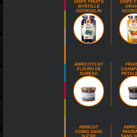
100PC FRUITS
100PC 
MYRTILLE
ORA
GEORGELIN
GEORG
ABRICOTS ET
FRAI
FLEURS DE
CHAMP
SUREAU
PÉTAL
ROS
ABRICOT
ABRI
COING SANS
RHUB
SUCRE
SANS 