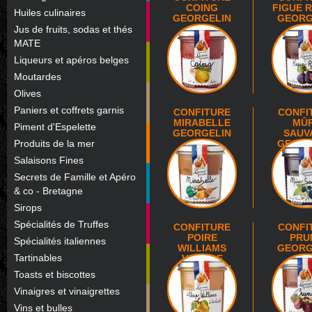
COING
FIGUE 
Huiles culinaires
GEORGELIN
GEORG
Jus de fruits, sodas et thés
MATE
Liqueurs et apéros belges
Moutardes
Olives
Paniers et coffrets garnis
CONFITURE
CONFI
MIRABELLE
MÛ
Piment d'Espelette
GEORGELIN
SAUV
Produits de la mer
GEORG
Salaisons Fines
Secrets de Famille et Apéro
& co - Bretagne
Sirops
Spécialités de Truffes
CONFITURE
CONFI
POIRE
PRU
Spécialités italiennes
WILLIAMS
GEORG
Tartinables
VANILLE
GEORGELIN
Toasts et biscottes
Vinaigres et vinaigrettes
Vins et bulles