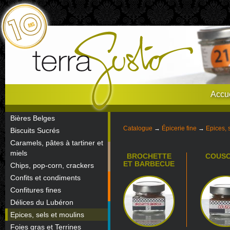
Accue
Bières Belges
Catalogue
→
Épicerie fine
→
Epices, 
Biscuits Sucrés
Caramels, pâtes à tartiner et
miels
BROCHETTE
COUS
ET BARBECUE
Chips, pop-corn, crackers
Confits et condiments
Confitures fines
Délices du Lubéron
Epices, sels et moulins
Foies gras et Terrines