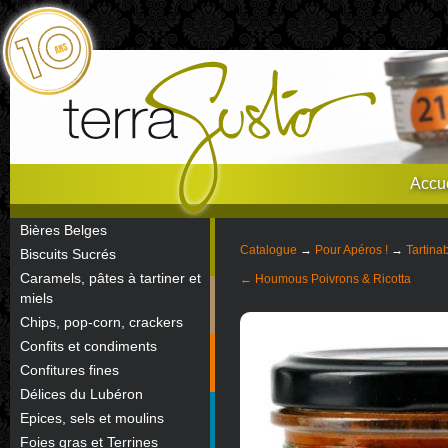
Accue
Bières Belges
Catalogue
→
Pour Apéros !
→
Tartina
Biscuits Sucrés
Caramels, pâtes à tartiner et
← Houmous Poivrons & Ricotta
miels
Chips, pop-corn, crackers
Confits et condiments
Confitures fines
Délices du Lubéron
Epices, sels et moulins
Foies gras et Terrines