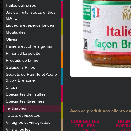
Huiles culinaires
Jus de fruits, sodas et thés
MATE
Liqueurs et apéros belges
Moutardes
Olives
Paniers et coffrets garnis
Piment d'Espelette
Produits de la mer
Salaisons Fines
Secrets de Famille et Apéro
& co - Bretagne
Sirops
Spécialités de Truffes
Spécialités italiennes
Tartinables
Avec ce produit nos clients on
Toasts et biscottes
COURGETTES
HOUM
Vinaigres et vinaigrettes
GRILLÉES
POIVR
Vins et bulles
CHÈVRE &
RICO