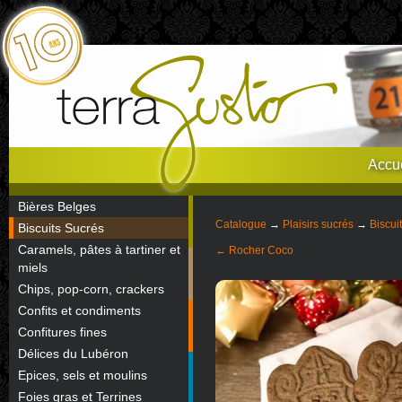
Accue
Bières Belges
Catalogue
→
Plaisirs sucrés
→
Biscui
Biscuits Sucrés
Caramels, pâtes à tartiner et
← Rocher Coco
miels
Chips, pop-corn, crackers
Confits et condiments
Confitures fines
Délices du Lubéron
Epices, sels et moulins
Foies gras et Terrines