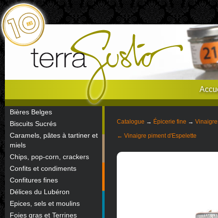
Accue
Bières Belges
Catalogue
→
Épicerie fine
→
Vinaigre
Biscuits Sucrés
Caramels, pâtes à tartiner et
← Vinaigre piment d'Espelette
miels
Chips, pop-corn, crackers
Confits et condiments
Confitures fines
Délices du Lubéron
Epices, sels et moulins
Foies gras et Terrines