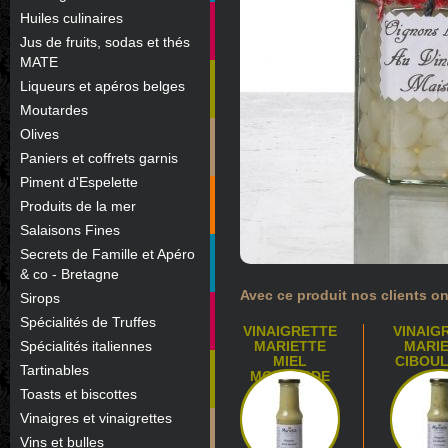
Huiles culinaires
Jus de fruits, sodas et thés
MATE
Liqueurs et apéros belges
Moutardes
Olives
Paniers et coffrets garnis
Piment d'Espelette
Produits de la mer
Salaisons Fines
Secrets de Famille et Apéro
& co - Bretagne
Avec ce produit nos clients on
Sirops
Spécialités de Truffes
VINAIGRETTE
VINAIG
Spécialités italiennes
MARIETTE
MARI
MIEL
CIBOU
Tartinables
MOUTARDE
Toasts et biscottes
Vinaigres et vinaigrettes
Vins et bulles