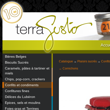
Accue
Bières Belges
Catalogue
→
Plaisirs sucrés
→
Confit
Biscuits Sucrés
Caramels, pâtes à tartiner et
← Cornichons
miels
Chips, pop-corn, crackers
Confits et condiments
Confitures fines
Délices du Lubéron
Epices, sels et moulins
Foies gras et Terrines