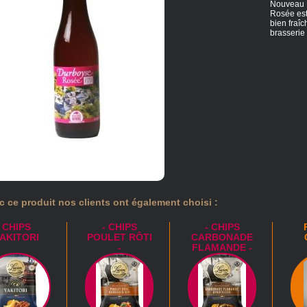
Nouveau !
Rosée est 
bien fraîc
brasserie 
c ce produit nos clients ont également choisi :
CHIPS
- CHIPS
- CHIPS
AKITORI
POULET RÔTI
CARBONADE
-
FLAMANDE -