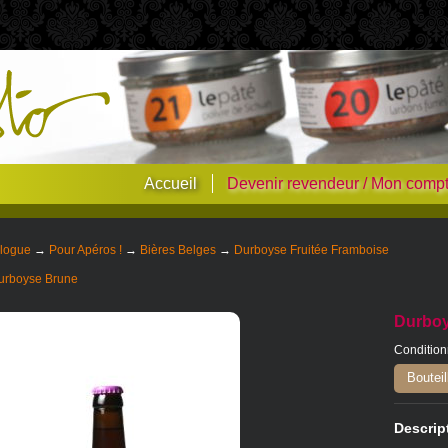
Accueil
Devenir revendeur / Mon comp
logue
→
Pour Apéros !
→
Bières Belges
→
Durboyse Fruitée Framboise
rboyse Brune
Durboy
Conditio
Bouteil
Descrip