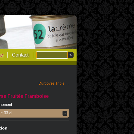
te
Contact
Durboyse Triple →
se Fruitée Framboise
nnement
le 33 cl
tion