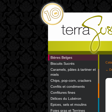
Bières Belges
Cata
Biscuits Sucrés
Caramels, pâtes à tartiner et
← Du
miels
Chips, pop-corn, crackers
Confits et condiments
Confitures fines
Délices du Lubéron
Epices, sels et moulins
Foies gras et Terrines