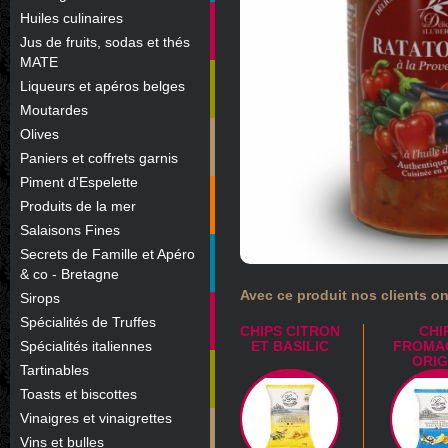
Huiles culinaires
Jus de fruits, sodas et thés
MATE
Liqueurs et apéros belges
Moutardes
Olives
Paniers et coffrets garnis
Piment d'Espelette
Produits de la mer
Salaisons Fines
Secrets de Famille et Apéro
& co - Bretagne
Avec ce produit nos clients on
Sirops
Spécialités de Truffes
CHIPS CITRON
CHI
Spécialités italiennes
ET BASILIC
FROMA
ORI
Tartinables
Toasts et biscottes
Vinaigres et vinaigrettes
Vins et bulles