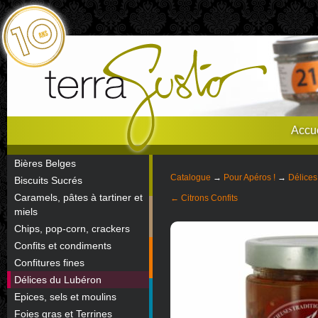
Accue
Bières Belges
Catalogue
→
Pour Apéros !
→
Délices
Biscuits Sucrés
Caramels, pâtes à tartiner et
← Citrons Confits
miels
Chips, pop-corn, crackers
Confits et condiments
Confitures fines
Délices du Lubéron
Epices, sels et moulins
Foies gras et Terrines