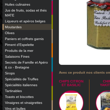
Huiles culinaires
Jus de fruits, sodas et thés
MATE
Liqueurs et apéros belges
Moutardes
Olives
Paniers et coffrets garnis
Piment d'Espelette
Produits de la mer
Salaisons Fines
Secrets de Famille et Apéro
& co - Bretagne
Avec ce produit nos clients on
Sirops
Spécialités de Truffes
CHIPS CITRON
CHI
Spécialités italiennes
ET BASILIC
YAKI
Tartinables
Toasts et biscottes
Vinaigres et vinaigrettes
Vins et bulles