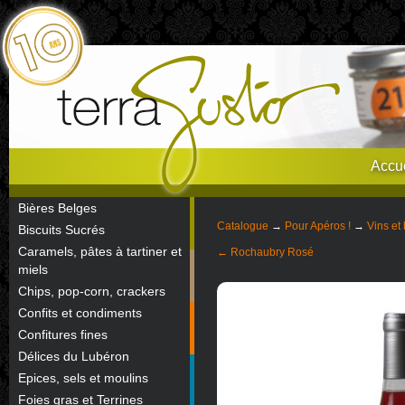
Accue
Bières Belges
Catalogue
→
Pour Apéros !
→
Vins et 
Biscuits Sucrés
Caramels, pâtes à tartiner et
← Rochaubry Rosé
miels
Chips, pop-corn, crackers
Confits et condiments
Confitures fines
Délices du Lubéron
Epices, sels et moulins
Foies gras et Terrines